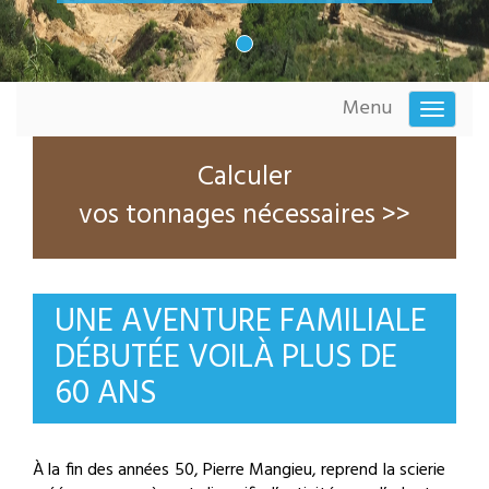
Menu
Toggle
navigati
Calculer
vos tonnages nécessaires >>
UNE AVENTURE FAMILIALE
DÉBUTÉE VOILÀ PLUS DE
60 ANS
À la fin des années 50, Pierre Mangieu, reprend la scierie